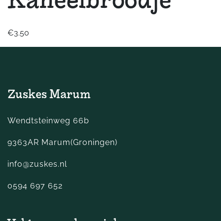
Kaneelbroodje
€3.50
Zuskes Marum
Wendtsteinweg 66b
9363AR Marum(Groningen)
info@zuskes.nl
0594 697 652